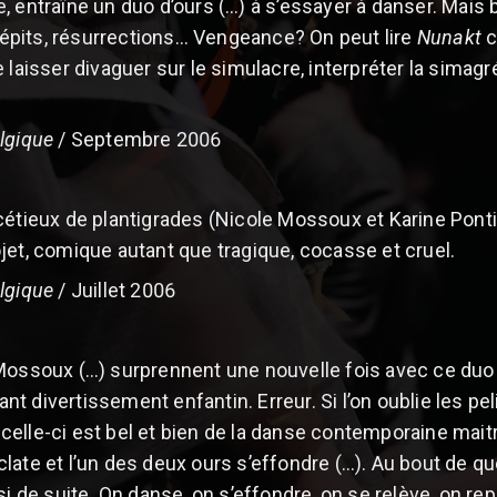
, entraîne un duo d’ours (…) à s’essayer à danser. Mais 
pits, résurrections… Vengeance? On peut lire
Nunakt
c
se laisser divaguer sur le simulacre, interpréter la simag
elgique
/ Septembre 2006
cétieux de plantigrades (Nicole Mossoux et Karine Ponti
jet, comique autant que tragique, cocasse et cruel.
elgique
/ Juillet 2006
Mossoux (…) surprennent une nouvelle fois avec ce duo h
t divertissement enfantin. Erreur. Si l’on oublie les pe
elle-ci est bel et bien de la danse contemporaine mait
late et l’un des deux ours s’effondre (…). Au bout de q
si de suite. On danse, on s’effondre, on se relève, on re