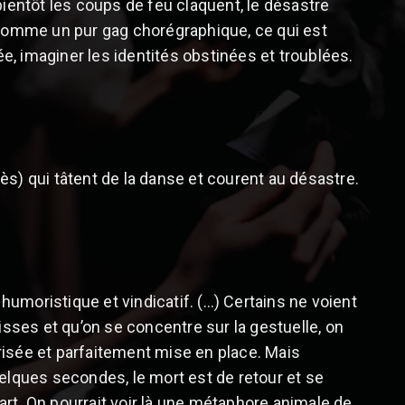
bientôt les coups de feu claquent, le désastre
omme un pur gag chorégraphique, ce qui est
rée, imaginer les identités obstinées et troublées.
ès) qui tâtent de la danse et courent au désastre.
umoristique et vindicatif. (…) Certains ne voient
lisses et qu’on se concentre sur la gestuelle, on
risée et parfaitement mise en place. Mais
uelques secondes, le mort est de retour et se
part. On pourrait voir là une métaphore animale de