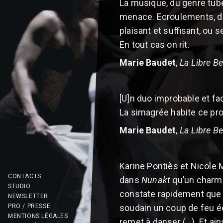
La musique, du genre tube
menace. Ecroulements, dé
plaisant et suffisant, ou 
En tout cas on rit.
Marie Baudet
,
La Libre B
[U]n duo improbable et fa
La simagrée habite ce pro
Marie Baudet
,
La Libre B
Karine Pontiès et Nicole 
CONTACTS
dans
Nunakt
qu’un charman
STUDIO
constate rapidement que c
NEWSLETTER
PRO / PRESSE
soudain un coup de feu éc
MENTIONS LÉGALES
remet à danser (…). Et ain