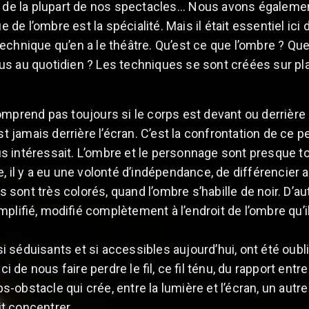
e de la plupart de nos spectacles... Nous avons égalemen
ue de l’ombre est la spécialité. Mais il était essentiel ici
echnique qu’en a le théâtre. Qu’est ce que l’ombre ? Qu
s au quotidien ? Les techniques se sont créées sur pla
omprend pas toujours si le corps est devant ou derrière 
est jamais derrière l’écran. C’est la confrontation de ce p
s intéressait. L’ombre et le personnage sont presque t
, il y a eu une volonté d’indépendance, de différencier 
sont très colorés, quand l’ombre s’habille de noir. D’a
plifié, modifié complètement à l’endroit de l’ombre qu’il 
 séduisants et si accessibles aujourd’hui, ont été oub
ici de nous faire perdre le fil, ce fil ténu, du rapport en
rps-obstacle qui crée, entre la lumière et l’écran, un aut
ait concentrer.