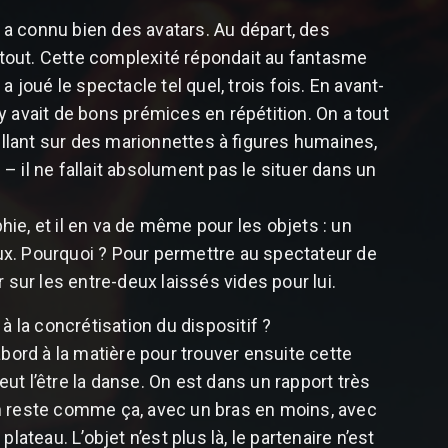
 a connu bien des avatars. Au départ, des
artout. Cette complexité répondait au fantasme
oué le spectacle tel quel, trois fois. En avant-
y avait de bons prémices en répétition. On a tout
aillant sur des marionnettes à figures humaines,
 – il ne fallait absolument pas le situer dans un
ie, et il en va de même pour les objets : un
ux. Pourquoi ? Pour permettre au spectateur de
er sur les entre-deux laissés vides pour lui.
, à la concrétisation du dispositif ?
abord à la matière pour trouver ensuite cette
eut l’être la danse. On est dans un rapport très
. On reste comme ça, avec un bras en moins, avec
ateau. L’objet n’est plus là, le partenaire n’est