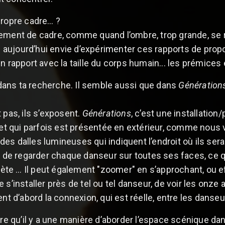
propre cadre… ?
ement de cadre, comme quand l’ombre, trop grande, se r
ai aujourd’hui envie d’expérimenter ces rapports de propor
en rapport avec la taille du corps humain... les prémice
n dans ta recherche. Il semble aussi que dans
Génération
 pas, ils s’exposent.
Générations
, c’est une installatio
, et qui parfois est présentée en extérieur, comme nous
des dalles lumineuses qui indiquent l’endroit où ils s
té de regarder chaque danseur sur toutes ses faces, ce 
rprète … Il peut également "zoomer" en s’approchant, ou 
r de s’installer près de tel ou tel danseur, de voir les onz
ent d’abord la connexion, qui est réelle, entre les danseu
ire qu’il y a une manière d’aborder l’espace scénique dan