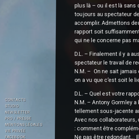
plus là – ou il est là san
toujours au spectateur de 
accomplir. Admettons deux 
rapport soit suffisamment
qui ne le concerne pas m
D.L. – Finalement il y a au
spectateur le travail de 
N.M. – On ne sait jamais
on a vu que c’est soit le 
D.L. – Quel est votre rappo
CONTACTS
N.M. – Antony Gormley a
STUDIO
tellement sous-jacente au
NEWSLETTER
PRO / PRESSE
Avec nos collaborateurs, q
MENTIONS LÉGALES
: comment être complémen
VIE PRIVÉE
Ne pas être redondant... I
FACEBOOK