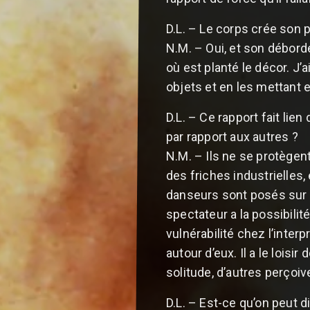
D.L. – Le corps crée son 
N.M. – Oui, et son débord
où est planté le décor. J’
objets et en les mettant 
D.L. – Ce rapport fait lie
par rapport aux autres ?
N.M. – Ils ne se protègent
des friches industrielles
danseurs sont posés sur 
spectateur a la possibili
vulnérabilité chez l’inte
autour d’eux. Il a le loisi
solitude, d’autres perçoiv
D.L. – Est-ce qu’on peut d