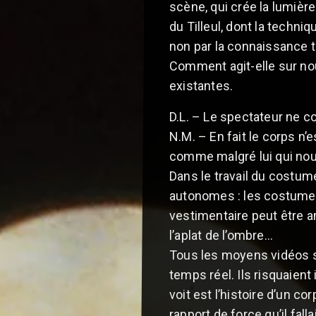
scène, qui crée la lumièr
du Tilleul, dont la techniq
non par la connaissance t
Comment agit-elle sur nou
existantes.
D.L. – Le spectateur ne c
N.M. – En fait le corps n’
comme malgré lui qui nou
Dans le travail du costume
autonomes : les costumes 
vestimentaire peut être am
l’aplat de l’ombre…
Tous les moyens vidéos si
temps réel. Ils risquaient 
voit est l’histoire d’un co
rapport de force qu’il fall