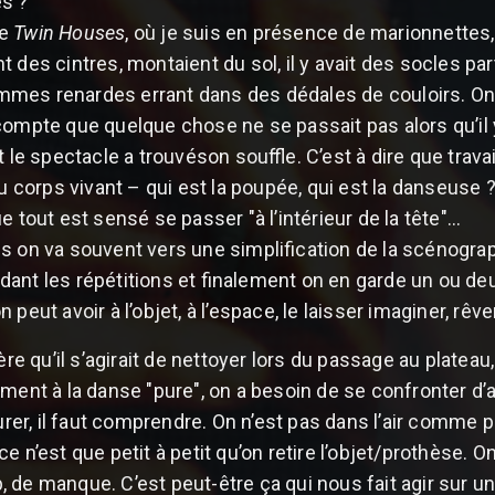
es ?
de
Twin Houses
, où je suis en présence de marionnettes,
t des cintres, montaient du sol, il y avait des socles p
es renardes errant dans des dédales de couloirs. On a j
compte que quelque chose ne se passait pas alors qu’il 
t le spectacle a trouvéson souffle. C’est à dire que trav
du corps vivant – qui est la poupée, qui est la danseuse ?
e tout est sensé se passer "à l’intérieur de la tête"...
s on va souvent vers une simplification de la scénograph
ant les répétitions et finalement on en garde un ou de
peut avoir à l’objet, à l’espace, le laisser imaginer, rêv
ère qu’il s’agirait de nettoyer lors du passage au plateau
ement à la danse "pure", on a besoin de se confronter d’
surer, il faut comprendre. On n’est pas dans l’air comme p
ce n’est que petit à petit qu’on retire l’objet/prothèse
de manque. C’est peut-être ça qui nous fait agir sur un pl