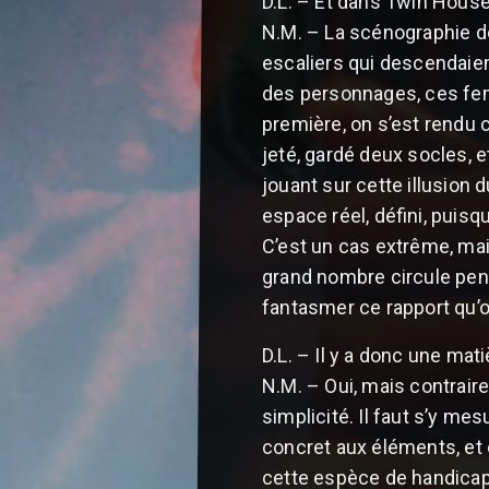
D.L. – Et dans Twin Hous
N.M. – La scénographie 
escaliers qui descendaien
des personnages, ces femm
première, on s’est rendu 
jeté, gardé deux socles, e
jouant sur cette illusion 
espace réel, défini, puisqu
C’est un cas extrême, mai
grand nombre circule pend
fantasmer ce rapport qu’on 
D.L. – Il y a donc une mati
N.M. – Oui, mais contrair
simplicité. Il faut s’y me
concret aux éléments, et 
cette espèce de handicap, 