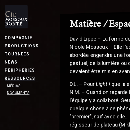
Matière / Espace
COMPAGNIE
David Lippe – La forme d
PRODUCTIONS
Nicole Mossoux – Elle l'e
TOURNÉES
abordée engendre une form
NEWS
gestuel, de la lumière ou d
PÉRIPHÉRIES
devaient être mis en avan
RESSOURCES
D.L. – Pour
Light !
quel a é
MÉDIAS
N.M. – Quand on regarde 
DOCUMENTS
l'équipe y a collaboré. Se
quelque chose à ce phénom
"premier", naïf avec elle.
régisseur de plateau (Mikh