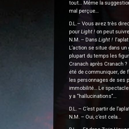
tout... Même la suggestio
mal perçue...
D.L.– Vous avez très dire
pour
Light !
on peut suivre
N.M. – Dans
Light !
l’apla
L’action se situe dans un 
plupart du temps les figur
Cranach après Cranach ? S
été de communiquer, de fa
les personnages de ses po
immobilité… Le spectacle p
y a “hallucinations”...
D.L. – C’est partir de l’ap
N.M. – Oui, c’est cela...