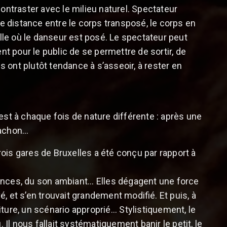
contraster avec le milieu naturel. Spectateur
le distance entre le corps transposé, le corps en
alle où le danseur est posé. Le spectateur peut
dent pour le public de se permettre de sortir, de
 ont plutôt tendance à s’asseoir, à rester en
l est à chaque fois de nature différente : après une
achon...
ois gares de Bruxelles a été conçu par rapport à
nces, du son ambiant... Elles dégagent une force
vé, et s’en trouvait grandement modifié. Et puis, à
ture, un scénario approprié... Stylistiquement, le
u. Il nous fallait systématiquement banir le petit, le