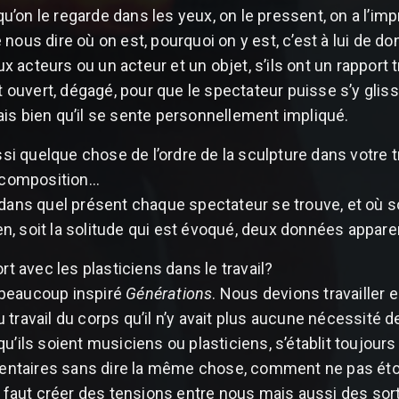
s qu’on le regarde dans les yeux, on le pressent, on a l’i
nous dire où on est, pourquoi on y est, c’est à lui de don
acteurs ou un acteur et un objet, s’ils ont un rapport tro
 ouvert, dégagé, pour que le spectateur puisse s’y gliss
ais bien qu’il se sente personnellement impliqué.
ssi quelque chose de l’ordre de la sculpture dans votre tr
recomposition…
 dans quel présent chaque spectateur se trouve, et où 
lien, soit la solitude qui est évoqué, deux données appa
rt avec les plasticiens dans le travail?
 beaucoup inspiré
Générations
. Nous devions travailler
 travail du corps qu’il n’y avait plus aucune nécessité
u’ils soient musiciens ou plasticiens, s’établit toujours
taires sans dire la même chose, comment ne pas étouf
l faut créer des tensions entre nous mais aussi des sorte