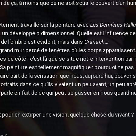
n de ça, à moins que ce ne soit sous le couvert d’un hu
ctement travaillé sur la peinture avec
Les Dernières Hall
 un développé bidimensionnel. Quelle est l’influence d
t de l’ombre est évident, mais dans
Cranach
...
grand mur percé de fenêtres où les corps apparaissent. L
es de côté : c’est là que se situe notre intervention par
a peinture est tellement magnifique : pourquoi ne pas e
ire part de la sensation que nous, aujourd’hui, pouvon
rtraits dans ce qu’ils vivaient un peu avant, un peu apr
arle en fait de ce qui peut se passer en nous quand notr
lat pour en extirper une vision, quelque chose du vivant ?