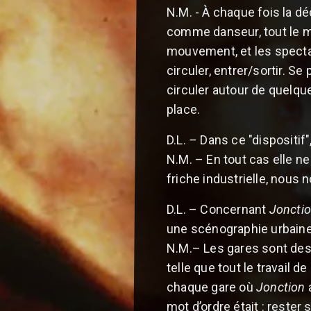
N.M. - À chaque fois la d
comme danseur, tout le mon
mouvement, et les spectate
circuler, entrer/sortir. Se
circuler autour de quelqu
place.
D.L.
–
Dans ce "dispositif"
N.M. – En tout cas elle ne
friche industrielle, nous
D.L. – Concernant
Jonctio
une scénographie urbaine,
N.M.– Les gares sont des 
telle que tout le travail 
chaque gare où
Jonction
a
mot d’ordre était : rester 