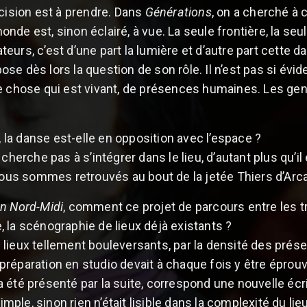
écision est à prendre. Dans
Générations
, on a cherché à 
de est, sinon éclairé, à vue. La seule frontière, la seu
urs, c’est d’une part la lumière et d’autre part cette d
 pose dès lors la question de son rôle. Il n’est pas si évi
e chose qui est vivant, de présences humaines. Les gens
, la danse est-elle en opposition avec l’espace ?
 cherche pas à s’intégrer dans le lieu, d’autant plus qu’i
 nous sommes retrouvés au bout de la jetée Thiers d’Arc
n Nord-Midi
, comment ce projet de parcours entre les tr
 la scénographie de lieux déjà existants ?
lieux tellement bouleversants, par la densité des prése
de préparation en studio devait à chaque fois y être éprou
 été présenté par la suite, correspond une nouvelle écri
simple, sinon rien n’était lisible dans la complexité du lie