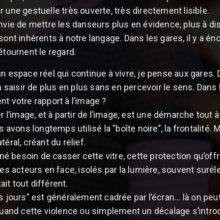
r une gestuelle très ouverte, très directement lisible.
envie de mettre les danseurs plus en évidence, plus à d
sont inhérents à notre langage. Dans les gares, il y a é
étournent le regard.
un espace réel qui continue à vivre, je pense aux gares.
aisir de plus en plus sans en percevoir le sens. Dans l
nt votre rapport à l’image ?
r l’image, et à partir de l’image, est une démarche tout à
s avons longtemps utilisé la "boîte noire", la frontalité. M
éral, créant du relief.
besoin de casser cette vitre, cette protection qu’offre l
les acteurs en face, isolés par la lumière, souvent surél
tait tout différent.
s jours" est généralement cadrée par l’écran... là on peut
quand cette violence ou simplement un décalage s’introdu