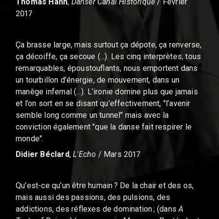
Thomas Hahn
,
Danser Canal Historique
/ Février
2017
Ça brasse large, mais surtout ça dépote, ça renverse,
ça décoiffe, ça secoue (...). Les cinq interprètes, tous
remarquables, époustouflants, nous emportent dans
un tourbillon d’énergie, de mouvement, dans un
manège infernal (...). L’ironie domine plus que jamais
et l’on sort en se disant qu’effectivement, "l’avenir
semble long comme un tunnel" mais avec la
conviction également "que la danse fait respirer le
monde".
Didier Béclard
,
L'Echo
/ Mars 2017
Qu’est-ce qu’un être humain ? De la chair et des os,
mais aussi des passions, des pulsions, des
addictions, des réflexes de domination ; (dans
A