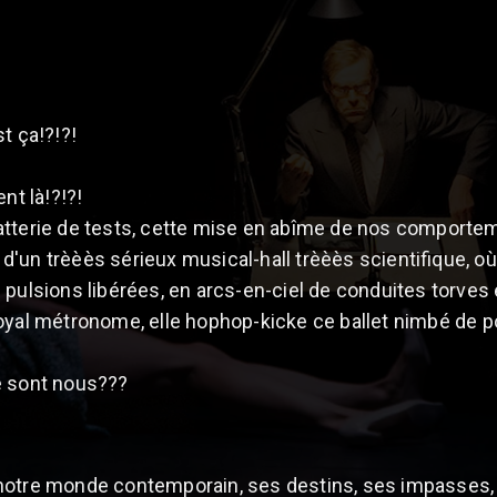
t ça!?!?!
nt là!?!?!
atterie de tests, cette mise en abîme de nos comportem
nt d'un trèèès sérieux musical-hall trèèès scientifique,
pulsions libérées, en arcs-en-ciel de conduites torves
oyal métronome, elle hophop-kicke ce ballet nimbé de p
e sont nous???
notre monde contemporain, ses destins, ses impasses, s