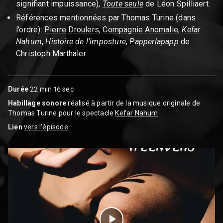
signifiant impuissance),
Toute seule
de Léon Spilliaert.
Références mentionnées par Thomas Turine (dans
l’ordre):
Pierre Droulers
,
Compagnie Anomalie
,
Kefar
Nahum
,
Histoire de l’imposture
,
Papperlapapp
de
Christoph Marthaler.
Durée
22 min 16 sec
Habillage sonore
réalisé à partir de la musique originale de
Thomas Turine pour le spectacle
Kefar Nahum
Lien
vers l'épisode