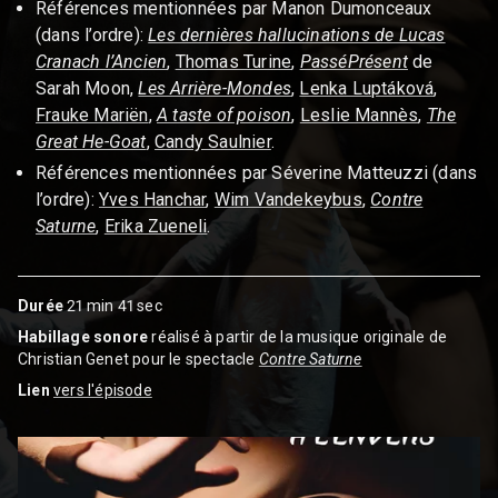
Références mentionnées par Manon Dumonceaux
(dans l’ordre):
Les dernières hallucinations de Lucas
Cranach l’Ancien
,
Thomas Turine
,
PasséPrésent
de
Sarah Moon,
Les Arrière-Mondes
,
Lenka Luptáková
,
Frauke Mariën
,
A taste of poison
,
Leslie Mannès
,
The
Great He-Goat
,
Candy Saulnier
.
Références mentionnées par Séverine Matteuzzi (dans
l’ordre):
Yves Hanchar
,
Wim Vandekeybus
,
Contre
Saturne
,
Erika Zueneli
.
Durée
21 min 41 sec
Habillage sonore
réalisé à partir de la musique originale de
Christian Genet pour le spectacle
Contre Saturne
Lien
vers l'épisode