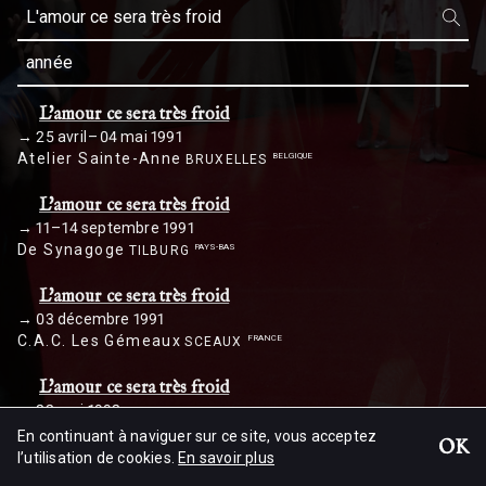
année
En cours / à venir
L'amour ce sera très froid
2026
2025
2024
2023
25 avril – 04 mai 1991
Atelier Sainte-Anne
BELGIQUE
BRUXELLES
2022
2021
2020
2019
L'amour ce sera très froid
2018
2017
2016
2015
11 – 14 septembre 1991
2014
2013
2012
2011
De Synagoge
PAYS-BAS
TILBURG
2010
2009
2008
2007
L'amour ce sera très froid
2006
2005
2004
2003
03 décembre 1991
C.A.C. Les Gémeaux
FRANCE
SCEAUX
2002
2001
2000
1999
1998
1997
1996
1995
L'amour ce sera très froid
22 mai 1992
1994
1993
1992
1991
De Singel
BELGIQUE
ANVERS
En continuant à naviguer sur ce site, vous acceptez
OK
1990
1989
1988
1987
l’utilisation de cookies.
En savoir plus
1986
1985